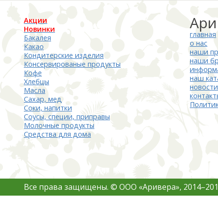
Ари
Акции
Новинки
главная
Бакалея
о нас
Какао
наши п
Кондитерские изделия
наши б
Консервированые продукты
информ
Кофе
наш кат
Хлебцы
новост
Масла
контакт
Сахар, мед
Полити
Соки, напитки
Соусы, специи, приправы
Молочные продукты
Средства для дома
Все права защищены. © ООО «Аривера», 2014–201