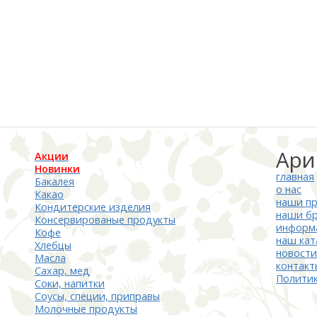
Ари
Акции
Новинки
главная
Бакалея
о нас
Какао
наши п
Кондитерские изделия
наши б
Консервированые продукты
информ
Кофе
наш кат
Хлебцы
новост
Масла
контакт
Сахар, мед
Полити
Соки, напитки
Соусы, специи, приправы
Молочные продукты