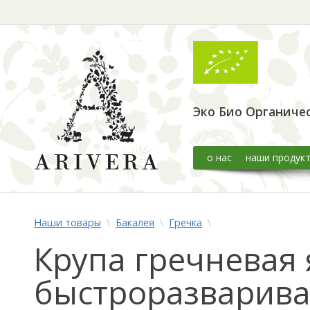
Эко Био Органиче
о нас
наши продук
Наши товары
\
Бакалея
\
Гречка
\
Крупа гречневая
быстроразварива