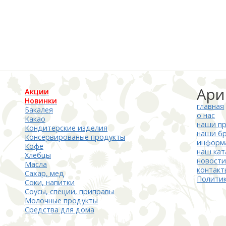
Ари
Акции
Новинки
главная
Бакалея
о нас
Какао
наши п
Кондитерские изделия
наши б
Консервированые продукты
информ
Кофе
наш кат
Хлебцы
новост
Масла
контакт
Сахар, мед
Полити
Соки, напитки
Соусы, специи, приправы
Молочные продукты
Средства для дома