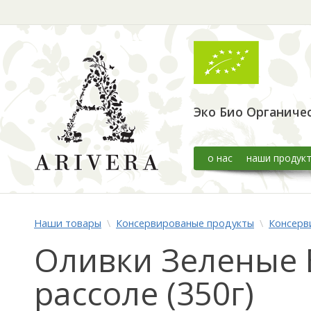
Эко Био Органиче
о нас
наши продук
Наши товары
\
Консервированые продукты
\
Консерв
Оливки Зеленые Be
рассоле (350г)